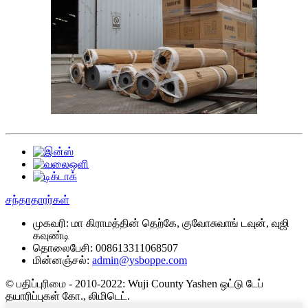
சந்தாதாரர்கள்
முகவரி:
மா கிராமத்தின் தெற்கே, குவோசுவாங் டவுன், வுஜி
கவுண்டி
தொலைபேசி:
008613311068507
மின்னஞ்சல்:
admin@ysboppe.com
© பதிப்புரிமை - 2010-2022: Wuji County Yashen ஒட்டு டேப்
தயாரிப்புகள் கோ., லிமிடெட்.