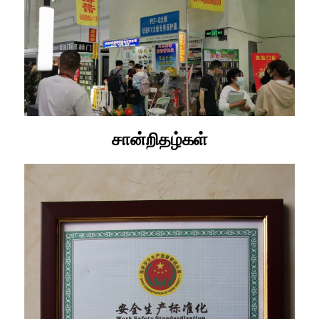
சான்றிதழ்கள்