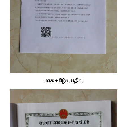
மாசு உமிழ்வு பதிவு