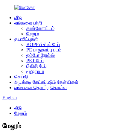
வீடு
எங்களை பற்றி
கண்ணோட்டம்
மேலும்
தயாரிப்புகள்
BOPP பிசின் டேப்
PE பாதுகாப்பு படம்
ஜம்போ ரோல்ஸ்
PET டேப்
பிவிசி டேப்
மூடுநாடா
செய்தி
அடிக்கடி கேட்கப்படும் கேள்விகள்
எங்களை தொடர்பு கொள்ள
English
வீடு
மேலும்
மேலும்