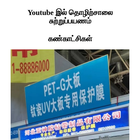
Youtube இல் தொழிற்சாலை
சுற்றுப்பயணம்
கண்காட்சிகள்