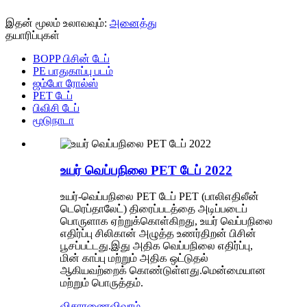
இதன் மூலம் உலாவவும்:
அனைத்து
தயாரிப்புகள்
BOPP பிசின் டேப்
PE பாதுகாப்பு படம்
ஜம்போ ரோல்ஸ்
PET டேப்
பிவிசி டேப்
மூடுநாடா
உயர் வெப்பநிலை PET டேப் 2022
உயர்-வெப்பநிலை PET டேப் PET (பாலிஎதிலீன்
டெரெப்தாலேட்) திரைப்படத்தை அடிப்படைப்
பொருளாக ஏற்றுக்கொள்கிறது, உயர் வெப்பநிலை
எதிர்ப்பு சிலிகான் அழுத்த உணர்திறன் பிசின்
பூசப்பட்டது.இது அதிக வெப்பநிலை எதிர்ப்பு,
மின் காப்பு மற்றும் அதிக ஒட்டுதல்
ஆகியவற்றைக் கொண்டுள்ளது.மென்மையான
மற்றும் பொருத்தம்.
விசாரணை
விவரம்