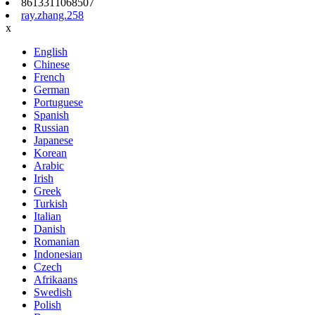
8613311068507
ray.zhang.258
x
English
Chinese
French
German
Portuguese
Spanish
Russian
Japanese
Korean
Arabic
Irish
Greek
Turkish
Italian
Danish
Romanian
Indonesian
Czech
Afrikaans
Swedish
Polish