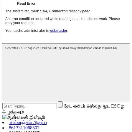
தேட என்டர் அல்லது மூட ESC ஐ
அழுத்தவும்
மின்னஞ்சல் அனுப்பு
8613311068507