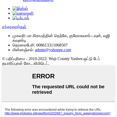
சந்தாதாரர்கள்
முகவரி:
மா கிராமத்தின் தெற்கே, குவோசுவாங் டவுன், வுஜி
கவுண்டி
தொலைபேசி:
008613311068507
மின்னஞ்சல்:
admin@ysboppe.com
© பதிப்புரிமை - 2010-2022: Wuji County Yashen ஒட்டு டேப்
தயாரிப்புகள் கோ., லிமிடெட்.