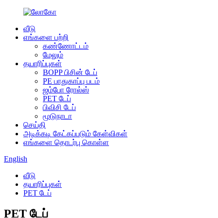
வீடு
எங்களை பற்றி
கண்ணோட்டம்
மேலும்
தயாரிப்புகள்
BOPP பிசின் டேப்
PE பாதுகாப்பு படம்
ஜம்போ ரோல்ஸ்
PET டேப்
பிவிசி டேப்
மூடுநாடா
செய்தி
அடிக்கடி கேட்கப்படும் கேள்விகள்
எங்களை தொடர்பு கொள்ள
English
வீடு
தயாரிப்புகள்
PET டேப்
PET டேப்