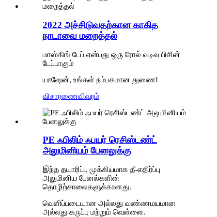
2022 அச்சிடுவதற்கான காகித
நாடாவை மறைத்தல்
மாஸ்கிங் டேப் என்பது ஒரு ரோல் வடிவ பிசின்
டேப்பாகும்
யாஷேன், உங்கள் நம்பகமான துணை!
விசாரணை
விவரம்
PE ஃபிலிம் ஃபயர் ரெசிஸ்டண்ட்
அலுமினியம் பேனலுக்கு
இந்த தயாரிப்பு முக்கியமாக தீ-எதிர்ப்பு
அலுமினிய பேனல்களின்
தொழிற்சாலைகளுக்கானது.
வெளிப்படையான அல்லது வண்ணமயமான
அல்லது கருப்பு மற்றும் வெள்ளை.