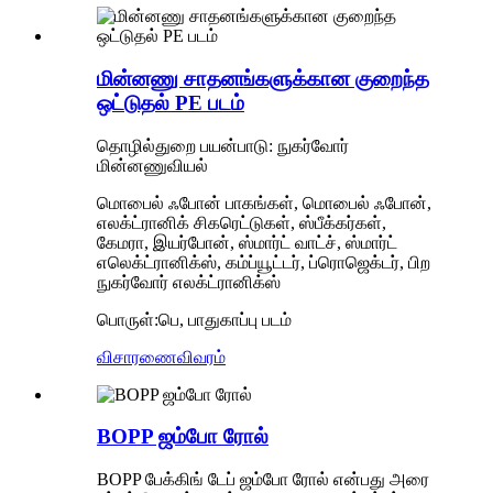
மின்னணு சாதனங்களுக்கான குறைந்த
ஒட்டுதல் PE படம்
தொழில்துறை பயன்பாடு: நுகர்வோர்
மின்னணுவியல்
மொபைல் ஃபோன் பாகங்கள், மொபைல் ஃபோன்,
எலக்ட்ரானிக் சிகரெட்டுகள், ஸ்பீக்கர்கள்,
கேமரா, இயர்போன், ஸ்மார்ட் வாட்ச், ஸ்மார்ட்
எலெக்ட்ரானிக்ஸ், கம்ப்யூட்டர், ப்ரொஜெக்டர், பிற
நுகர்வோர் எலக்ட்ரானிக்ஸ்
பொருள்:பெ, பாதுகாப்பு படம்
விசாரணை
விவரம்
BOPP ஜம்போ ரோல்
BOPP பேக்கிங் டேப் ஜம்போ ரோல் என்பது அரை