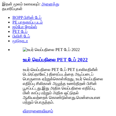
இதன் மூலம் உலாவவும்:
அனைத்து
தயாரிப்புகள்
BOPP பிசின் டேப்
PE பாதுகாப்பு படம்
ஜம்போ ரோல்ஸ்
PET டேப்
பிவிசி டேப்
மூடுநாடா
உயர் வெப்பநிலை PET டேப் 2022
உயர்-வெப்பநிலை PET டேப் PET (பாலிஎதிலீன்
டெரெப்தாலேட்) திரைப்படத்தை அடிப்படைப்
பொருளாக ஏற்றுக்கொள்கிறது, உயர் வெப்பநிலை
எதிர்ப்பு சிலிகான் அழுத்த உணர்திறன் பிசின்
பூசப்பட்டது.இது அதிக வெப்பநிலை எதிர்ப்பு,
மின் காப்பு மற்றும் அதிக ஒட்டுதல்
ஆகியவற்றைக் கொண்டுள்ளது.மென்மையான
மற்றும் பொருத்தம்.
விசாரணை
விவரம்