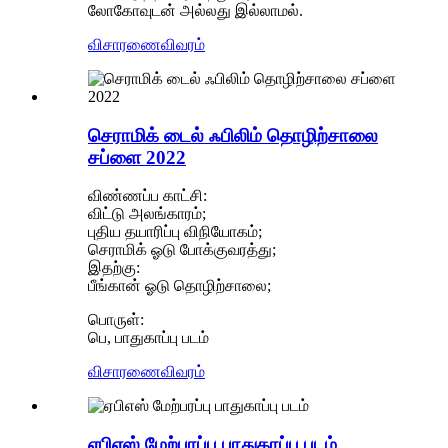
லோகோவுடன் அல்லது இல்லாமல்.
விசாரணை
விவரம்
செராமிக் டைல் ஃபிலிம் தொழிற்சாலை
சப்ளை 2022
விண்ணப்ப காட்சி:
விட்டு அலங்காரம்;
புதிய தயாரிப்பு விநியோகம்;
செராமிக் ஓடு போக்குவரத்து;
இதற்கு:
பீங்கான் ஓடு தொழிற்சாலை;
பொருள்:
பெ, பாதுகாப்பு படம்
விசாரணை
விவரம்
ஏபிஎஸ் மேற்பரப்பு பாதுகாப்பு படம்