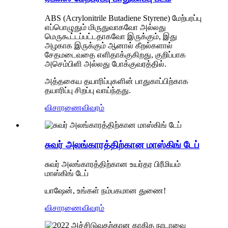
ABS (Acrylonitrile Butadiene Styrene) மேற்பரப்பு
எப்பொழுதும் மிருதுவாகவோ அல்லது
மெருகூட்டப்பட்டதாகவோ இருக்கும், இது
அழகாக இருக்கும் ஆனால் கீறல்களால்
சேதமடைவதை எளிதாக்குகிறது, குறிப்பாக
அசெம்பிளி அல்லது போக்குவரத்தில்.
அத்தகைய தயாரிப்புகளின் பாதுகாப்பிற்காக
தயாரிப்பு சிறப்பு வாய்ந்தது.
விசாரணை
விவரம்
சுவர் அலங்காரத்திற்கான மாஸ்கிங் டேப்
சுவர் அலங்காரத்திற்கான உயர்தர பிரீமியம்
மாஸ்கிங் டேப்
யாஷேன், உங்கள் நம்பகமான துணை!
விசாரணை
விவரம்