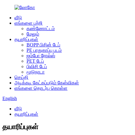
வீடு
எங்களை பற்றி
கண்ணோட்டம்
மேலும்
தயாரிப்புகள்
BOPP பிசின் டேப்
PE பாதுகாப்பு படம்
ஜம்போ ரோல்ஸ்
PET டேப்
பிவிசி டேப்
மூடுநாடா
செய்தி
அடிக்கடி கேட்கப்படும் கேள்விகள்
எங்களை தொடர்பு கொள்ள
English
வீடு
தயாரிப்புகள்
தயாரிப்புகள்