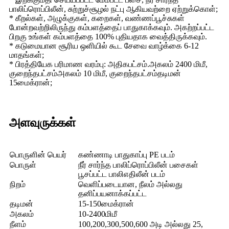
பாலிப்ரொப்பிலீன், சுற்றுச்சூழல் நட்பு ஆகியவற்றை ஏற்றுக்கொள்;
* கீறல்கள், அழுக்குகள், கறைகள், வண்ணப்பூச்சுகள்
போன்றவற்றிலிருந்து கம்பளத்தைப் பாதுகாக்கவும். அகற்றப்பட்ட
பிறகு உங்கள் கம்பளத்தை 100% புதியதாக வைத்திருக்கவும்.
* கடுமையான சூரிய ஒளியில் கூட சேவை வாழ்க்கை 6-12
மாதங்கள்;
* பிரத்தியேக பரிமாண வரம்பு: அதிகபட்சம்.அகலம் 2400 மிமீ,
குறைந்தபட்சம்அகலம் 10 மிமீ, குறைந்தபட்சம்தடிமன்
15மைக்ரான்;
அளவுருக்கள்
பொருளின் பெயர்
கண்ணாடி பாதுகாப்பு PE படம்
பொருள்
நீர் சார்ந்த பாலிப்ரொப்பிலீன் பசைகள்
பூசப்பட்ட பாலிஎதிலீன் படம்
நிறம்
வெளிப்படையான, நீலம் அல்லது
தனிப்பயனாக்கப்பட்ட
தடிமன்
15-150மைக்ரான்
அகலம்
10-2400மிமீ
நீளம்
100,200,300,500,600 அடி அல்லது 25,