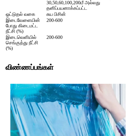
30,50,60,100,200மீ அல்லது
தனிப்பயனாக்கப்பட்ட
ஒட்டுதல் வகை
சுய பிசின்
இடைவேளையின்
200-600
போது கிடைமட்ட
நீட்சி (%)
இடைவெளியில்
200-600
செங்குத்து நீட்சி
(%)
விண்ணப்பங்கள்