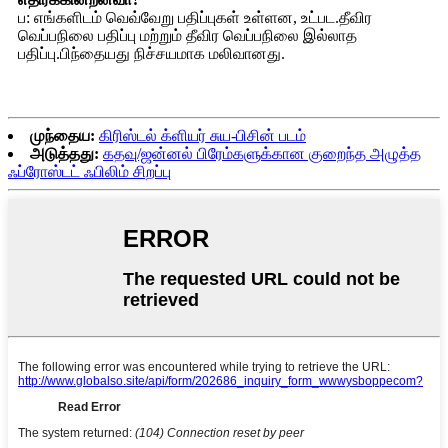
ப: எங்களிடம் வெவ்வேறு பதிப்புகள் உள்ளன, உட்பட.தீவிர
வெப்பநிலை பதிப்பு மற்றும் தீவிர வெப்பநிலை இல்லாத
பதிப்பு.பிந்தையது நிச்சயமாக மலிவானது.
முந்தைய:
கிரிஸ்டல் க்ளியர் சுய-பிசின் படம்
அடுத்தது:
கதவு/ஜன்னல் பிரேம்களுக்கான குறைந்த அழுத்த
ஃப்ரோஸ்டட் ஃபிலிம் சிறப்பு