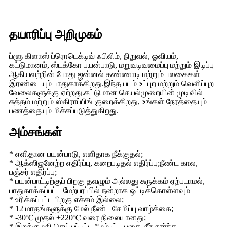
தயாரிப்பு அறிமுகம்
ப்ளூ கிளாஸ் ப்ரொடெக்டிவ் ஃபிலிம், நிறுவல், ஓவியம்,
கட்டுமானம், ஸ்டக்கோ பயன்பாடு, மறுவடிவமைப்பு மற்றும் இடிப்பு
ஆகியவற்றின் போது ஜன்னல் கண்ணாடி மற்றும் பலகைகள்
இரண்டையும் பாதுகாக்கிறது.இந்த படம் உட்புற மற்றும் வெளிப்புற
வேலைகளுக்கு ஏற்றது.கட்டுமான செயல்முறையின் முடிவில்
சுத்தம் மற்றும் ஸ்கிராப்பிங் குறைக்கிறது, உங்கள் நேரத்தையும்
பணத்தையும் மிச்சப்படுத்துகிறது.
அம்சங்கள்
* எளிதான பயன்பாடு, எளிதாக நீக்குதல்;
* ஆக்ஸிஜனேற்ற எதிர்ப்பு, கறைபடிதல் எதிர்ப்பு;நீண்ட கால,
பஞ்சர் எதிர்ப்பு;
* பயன்பாட்டிற்குப் பிறகு தவழும் அல்லது சுருக்கம் ஏற்படாமல்,
பாதுகாக்கப்பட்ட மேற்பரப்பில் நன்றாக ஒட்டிக்கொள்ளவும்
* உரிக்கப்பட்ட பிறகு எச்சம் இல்லை;
* 12 மாதங்களுக்கு மேல் நீண்ட சேமிப்பு வாழ்க்கை;
* -30℃ முதல் +220℃ வரை நிலையானது;
* இறக்குமதி செய்யப்பட்ட மேம்பட்ட பசை, நீர் சார்ந்த