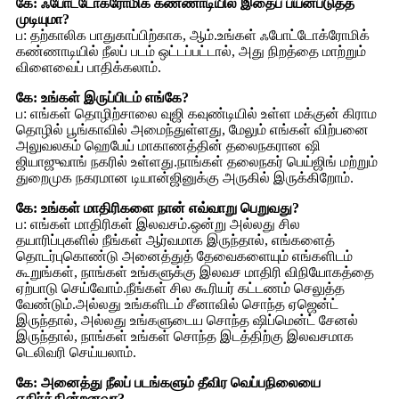
கே: ஃபோட்டோக்ரோமிக் கண்ணாடியில் இதைப் பயன்படுத்த
முடியுமா?
ப: தற்காலிக பாதுகாப்பிற்காக, ஆம்.உங்கள் ஃபோட்டோக்ரோமிக்
கண்ணாடியில் நீலப் படம் ஒட்டப்பட்டால், அது நிறத்தை மாற்றும்
விளைவைப் பாதிக்கலாம்.
கே: உங்கள் இருப்பிடம் எங்கே?
ப: எங்கள் தொழிற்சாலை வுஜி கவுண்டியில் உள்ள மக்குன் கிராம
தொழில் பூங்காவில் அமைந்துள்ளது, மேலும் எங்கள் விற்பனை
அலுவலகம் ஹெபேய் மாகாணத்தின் தலைநகரான ஷி
ஜியாஜுவாங் நகரில் உள்ளது.நாங்கள் தலைநகர் பெய்ஜிங் மற்றும்
துறைமுக நகரமான டியான்ஜினுக்கு அருகில் இருக்கிறோம்.
கே: உங்கள் மாதிரிகளை நான் எவ்வாறு பெறுவது?
ப: எங்கள் மாதிரிகள் இலவசம்.ஒன்று அல்லது சில
தயாரிப்புகளில் நீங்கள் ஆர்வமாக இருந்தால், எங்களைத்
தொடர்புகொண்டு அனைத்துத் தேவைகளையும் எங்களிடம்
கூறுங்கள், நாங்கள் உங்களுக்கு இலவச மாதிரி விநியோகத்தை
ஏற்பாடு செய்வோம்.நீங்கள் சில கூரியர் கட்டணம் செலுத்த
வேண்டும்.அல்லது உங்களிடம் சீனாவில் சொந்த ஏஜென்ட்
இருந்தால், அல்லது உங்களுடைய சொந்த ஷிப்மென்ட் சேனல்
இருந்தால், நாங்கள் உங்கள் சொந்த இடத்திற்கு இலவசமாக
டெலிவரி செய்யலாம்.
கே: அனைத்து நீலப் படங்களும் தீவிர வெப்பநிலையை
எதிர்க்கின்றனவா?