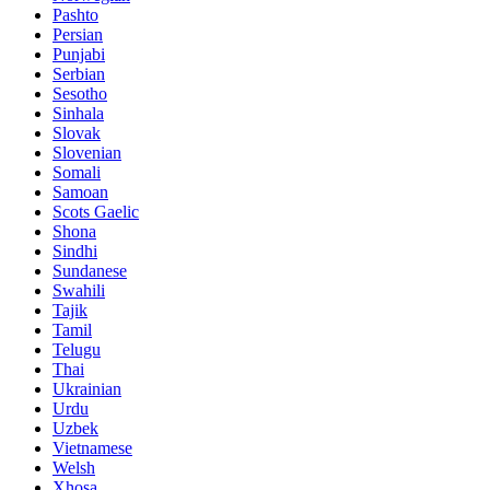
Pashto
Persian
Punjabi
Serbian
Sesotho
Sinhala
Slovak
Slovenian
Somali
Samoan
Scots Gaelic
Shona
Sindhi
Sundanese
Swahili
Tajik
Tamil
Telugu
Thai
Ukrainian
Urdu
Uzbek
Vietnamese
Welsh
Xhosa