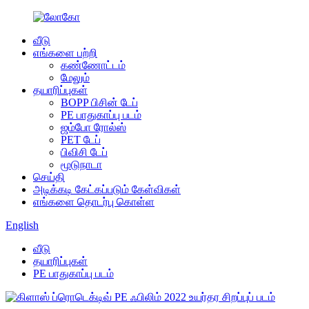
வீடு
எங்களை பற்றி
கண்ணோட்டம்
மேலும்
தயாரிப்புகள்
BOPP பிசின் டேப்
PE பாதுகாப்பு படம்
ஜம்போ ரோல்ஸ்
PET டேப்
பிவிசி டேப்
மூடுநாடா
செய்தி
அடிக்கடி கேட்கப்படும் கேள்விகள்
எங்களை தொடர்பு கொள்ள
English
வீடு
தயாரிப்புகள்
PE பாதுகாப்பு படம்