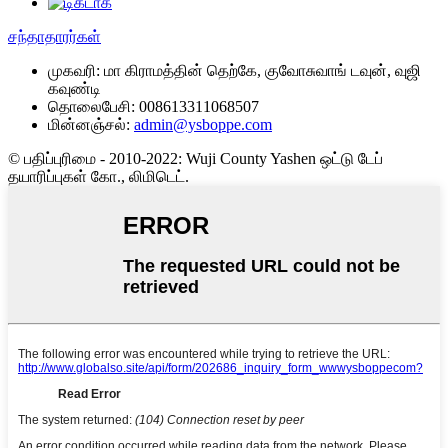
சந்தாதாரர்கள்
முகவரி:
மா கிராமத்தின் தெற்கே, குவோசுவாங் டவுன், வுஜி
கவுண்டி
தொலைபேசி:
008613311068507
மின்னஞ்சல்:
admin@ysboppe.com
© பதிப்புரிமை - 2010-2022: Wuji County Yashen ஒட்டு டேப்
தயாரிப்புகள் கோ., லிமிடெட்.