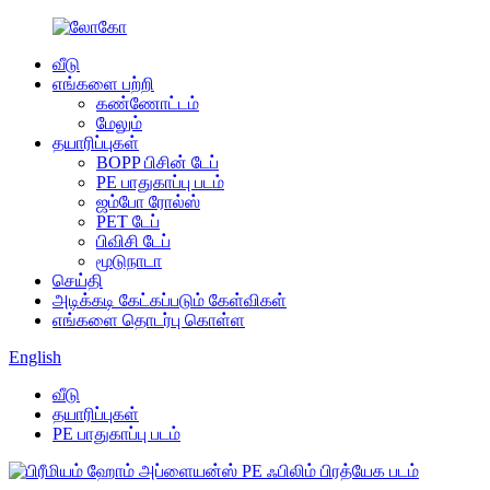
வீடு
எங்களை பற்றி
கண்ணோட்டம்
மேலும்
தயாரிப்புகள்
BOPP பிசின் டேப்
PE பாதுகாப்பு படம்
ஜம்போ ரோல்ஸ்
PET டேப்
பிவிசி டேப்
மூடுநாடா
செய்தி
அடிக்கடி கேட்கப்படும் கேள்விகள்
எங்களை தொடர்பு கொள்ள
English
வீடு
தயாரிப்புகள்
PE பாதுகாப்பு படம்