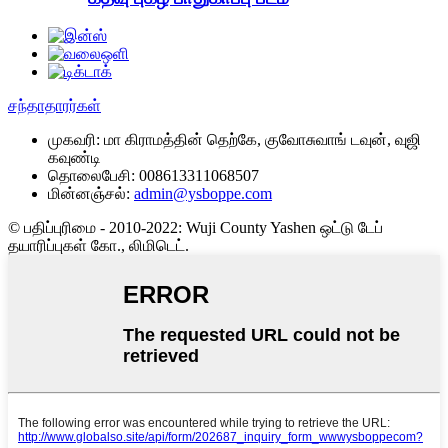
சந்தாதாரர்கள்
முகவரி:
மா கிராமத்தின் தெற்கே, குவோசுவாங் டவுன், வுஜி
கவுண்டி
தொலைபேசி:
008613311068507
மின்னஞ்சல்:
admin@ysboppe.com
© பதிப்புரிமை - 2010-2022: Wuji County Yashen ஒட்டு டேப்
தயாரிப்புகள் கோ., லிமிடெட்.