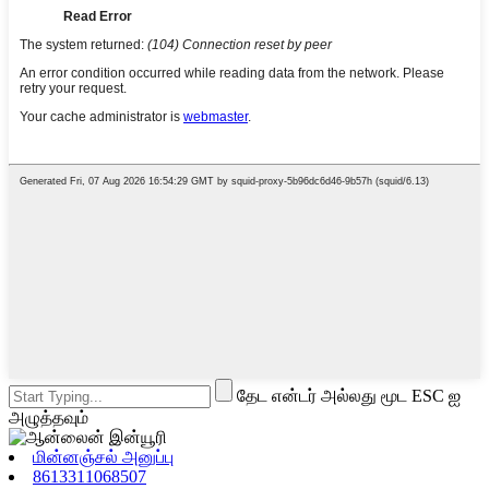
தேட என்டர் அல்லது மூட ESC ஐ
அழுத்தவும்
மின்னஞ்சல் அனுப்பு
8613311068507