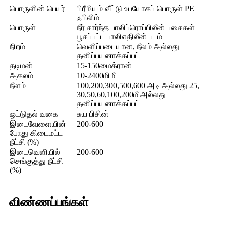
பொருளின் பெயர்
பிரீமியம் வீட்டு உபயோகப் பொருள் PE
ஃபிலிம்
பொருள்
நீர் சார்ந்த பாலிப்ரொப்பிலீன் பசைகள்
பூசப்பட்ட பாலிஎதிலீன் படம்
நிறம்
வெளிப்படையான, நீலம் அல்லது
தனிப்பயனாக்கப்பட்ட
தடிமன்
15-150மைக்ரான்
அகலம்
10-2400மிமீ
நீளம்
100,200,300,500,600 அடி அல்லது 25,
30,50,60,100,200மீ அல்லது
தனிப்பயனாக்கப்பட்ட
ஒட்டுதல் வகை
சுய பிசின்
இடைவேளையின்
200-600
போது கிடைமட்ட
நீட்சி (%)
இடைவெளியில்
200-600
செங்குத்து நீட்சி
(%)
விண்ணப்பங்கள்