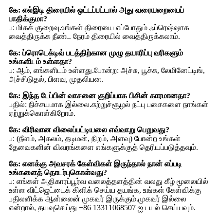
கே: எல்இடி திரையில் ஒட்டப்பட்டால் அது வரையறையைப்
பாதிக்குமா?
ப: மிகக் குறைவு.உங்கள் திரையை எப்போதும் ஃப்ரெஷ்ஷாக
வைத்திருக்க நீண்ட நேரம் திரையில் வைத்திருக்கலாம்.
கே: ப்ரொடெக்டிவ் படத்திற்கான முழு தயாரிப்பு வரிகளும்
உங்களிடம் உள்ளதா?
ப: ஆம், எங்களிடம் உள்ளது.போன்ற: அச்சு, பூச்சு, லேமினேட்டிங்,
அச்சிடுதல், பிளவு, முதலியன.
கே: இந்த டேப்பின் வாசனை குறிப்பாக பிசின் காரமானதா?
பதில்: நிச்சயமாக இல்லை.சுற்றுச்சூழல் நட்பு பசைகளை நாங்கள்
ஏற்றுக்கொள்கிறோம்.
கே: விரிவான விலைப்பட்டியலை எவ்வாறு பெறுவது?
ப: (நீளம், அகலம், தடிமன், நிறம், அளவு) போன்ற உங்கள்
தேவைகளின் விவரங்களை எங்களுக்குத் தெரியப்படுத்தவும்.
கே: எனக்கு அவசரக் கேள்விகள் இருந்தால் நான் எப்படி
உங்களைத் தொடர்புகொள்வது?
ப: எங்கள் அதிகாரப்பூர்வ வலைத்தளத்தின் வலது கீழ் மூலையில்
உள்ள விட்ஜெட்டைக் கிளிக் செய்ய தயங்க, உங்கள் கேள்விக்கு
பதிலளிக்க ஆன்லைன் முகவர் இருக்கும்.முகவர் இல்லை
என்றால், தயவுசெய்து +86 13311068507 ஐ டயல் செய்யவும்.