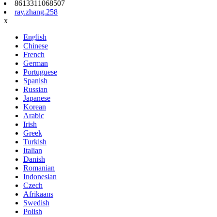
8613311068507
ray.zhang.258
x
English
Chinese
French
German
Portuguese
Spanish
Russian
Japanese
Korean
Arabic
Irish
Greek
Turkish
Italian
Danish
Romanian
Indonesian
Czech
Afrikaans
Swedish
Polish