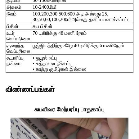
தடிமன்
50-150மைக்ரான்
அகலம்
10-2400மிமீ
நீளம்
100,200,300,500,600 அடி அல்லது 25,
30,50,60,100,200மீ அல்லது தனிப்பயனாக்கப்பட்ட
பிசின்
சுய பிசின்
உயர்
70 டிகிரிக்கு 48 மணி நேரம்
வெப்பநிலை
குறைந்த
பூஜ்ஜியத்திற்கு கீழே 40 டிகிரிக்கு 6 மணிநேரம்
வெப்பநிலை
தயாரிப்பு
• சூழல் நட்பு
நன்மை
• சுத்தமான நீக்கம்;
• காற்று குமிழ்கள் இல்லை;
விண்ணப்பங்கள்
சுயவிவர மேற்பரப்பு பாதுகாப்பு