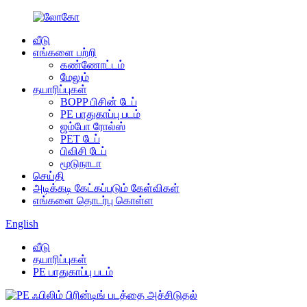
வீடு
எங்களை பற்றி
கண்ணோட்டம்
மேலும்
தயாரிப்புகள்
BOPP பிசின் டேப்
PE பாதுகாப்பு படம்
ஜம்போ ரோல்ஸ்
PET டேப்
பிவிசி டேப்
மூடுநாடா
செய்தி
அடிக்கடி கேட்கப்படும் கேள்விகள்
எங்களை தொடர்பு கொள்ள
English
வீடு
தயாரிப்புகள்
PE பாதுகாப்பு படம்