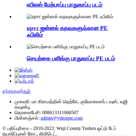
ஏபிஎஸ் மேற்பரப்பு பாதுகாப்பு படம்
upvc ஜன்னல் கதவுகளுக்கான PE
ஃபிலிம்
செயற்கை பளிங்கு பாதுகாப்பு PE படம்
சந்தாதாரர்கள்
முகவரி:
மா கிராமத்தின் தெற்கே, குவோசுவாங் டவுன், வுஜி
கவுண்டி
தொலைபேசி:
008613311068507
மின்னஞ்சல்:
admin@ysboppe.com
© பதிப்புரிமை - 2010-2022: Wuji County Yashen ஒட்டு டேப்
தயாரிப்புகள் கோ., லிமிடெட்.