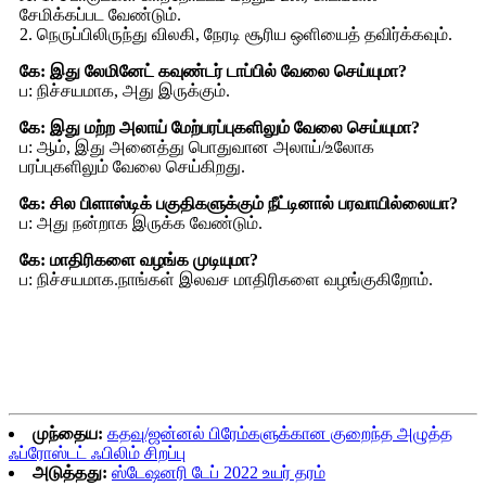
சேமிக்கப்பட வேண்டும்.
2. நெருப்பிலிருந்து விலகி, நேரடி சூரிய ஒளியைத் தவிர்க்கவும்.
கே: இது லேமினேட் கவுண்டர் டாப்பில் வேலை செய்யுமா?
ப: நிச்சயமாக, அது இருக்கும்.
கே: இது மற்ற அலாய் மேற்பரப்புகளிலும் வேலை செய்யுமா?
ப: ஆம், இது அனைத்து பொதுவான அலாய்/உலோக
பரப்புகளிலும் வேலை செய்கிறது.
கே: சில பிளாஸ்டிக் பகுதிகளுக்கும் நீட்டினால் பரவாயில்லையா?
ப: அது நன்றாக இருக்க வேண்டும்.
கே: மாதிரிகளை வழங்க முடியுமா?
ப: நிச்சயமாக.நாங்கள் இலவச மாதிரிகளை வழங்குகிறோம்.
முந்தைய:
கதவு/ஜன்னல் பிரேம்களுக்கான குறைந்த அழுத்த
ஃப்ரோஸ்டட் ஃபிலிம் சிறப்பு
அடுத்தது:
ஸ்டேஷனரி டேப் 2022 உயர் தரம்